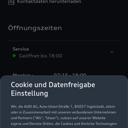
Kontaktdaten herunterladen
Öffnungszeiten
Service
Geöffnet bis
18:00
Montag -
07:15 - 18:00
Donnerstag
Cookie und Datenfreigabe
Einstellung
Freitag
07:15 - 17:00
Samstag -
Geschlossen
Wir, die AUDI AG, Auto-Union-Straße 1, 85057 Ingolstadt, allein
Sonntag
oder in Zusammenarbeit mit unseren verbundenen Unternehmen
und Partnern ("Wir", "Unser"), nutzen auf unserer Website
eigene und Dienste Dritter, die Cookies und ähnliche Technologien