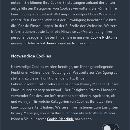
nutzen. Sie können Ihre Cookie-Einstellungen anhand der unten
aufgeführten Kategorien von Cookies verwalten. Sie können Ihre
Einwilligung jederzeit mit Wirkung zum Zeitpunkt des Widerrufs
widerrufen. Für den Widerruf der Einwilligung beachten Sie bitte
die "Cookie-Einstellungen" in der Fußzeile der Webseite. Weitere
Informationen sowie konkrete Hinweise zur Verwendung Ihrer
personenbezogenen Daten finden Sie in unserer
Cookie Richtlinie
,
unserem
Datenschutzhinweis
und im
Impressum
.
Zur Reparatur
Notwendige Cookies
Notwendige Cookies werden benötigt, um Ihnen grundlegende
Zurück nach oben
Funktionen während der Nutzung der Webseite zur Verfügung zu
stellen. Zu diesen Funktionen gehört z. B. der
Fahrzeugkonfigurator oder der Ensighten Privacy Manager (unser
Modelle
Einwilligungsmanagementtool). Der Ensighten Privacy Manager
verwendet Cookies, um Informationen darüber zu speichern, ob
und wenn ja, für welche Kategorien von Cookies Benutzer ihre
Kaufen & leasen
Alle Modelle
Einwilligung erteilt haben. Weitere Informationen zum Ensighten
Privacy Manager, sowie zu Ihren Rechten als betroffene Person
Modelle vergleichen
können Sie in unserer
Cookie Richtlinie
nachlesen.
Service & Zubehör
Neuwagensuche
Elektromodelle