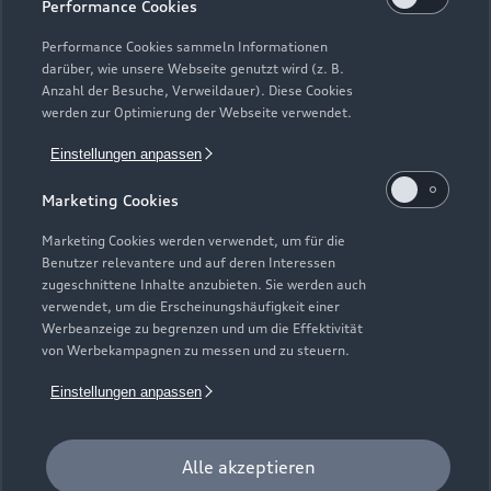
Performance Cookies
Gebrauchtwagensuche
Support
Saisonale Angebote
Plug-in-Hybride
Performance Cookies sammeln Informationen
Gebrauchtwagen
darüber, wie unsere Webseite genutzt wird (z. B.
Audi Services
Über Audi
Anzahl der Besuche, Verweildauer). Diese Cookies
Kundenservice
Finanzierung
werden zur Optimierung der Webseite verwendet.
Garantie
Händlersuche
Aktionen & Angebote
Einstellungen anpassen
Unternehmen
Audi digital services
Audi Code
Geschäftskunden
Marketing Cookies
Karriere
myAudi
Häufige Fragen (FAQ)
Marketing Cookies werden verwendet, um für die
Investor Relations
Benutzer relevantere und auf deren Interessen
© 2026 AUDI AG. Alle Rechte vorbehalten
Audi Online Beratung
zugeschnittene Inhalte anzubieten. Sie werden auch
Presse & Media Center
verwendet, um die Erscheinungshäufigkeit einer
Impressum
Rechtliches
Hinweisgebersystem
Online-Terminvereinbarung
Werbeanzeige zu begrenzen und um die Effektivität
Datenschutz
Datenschutzinformation
Cookie-Einstellungen
von Werbekampagnen zu messen und zu steuern.
Servicekontakt
Cookie-Richtlinie
Barrierefreiheit
Audi erleben
Einstellungen anpassen
Digital Services Act
EU Data Act
Bordbuch & Bedienungsanleitungen
Newsletter
Verträge kündigen
Alle akzeptieren