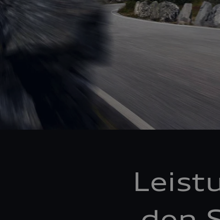
Leist
den S