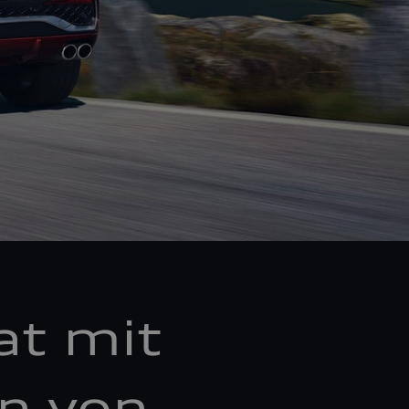
at mit
en von